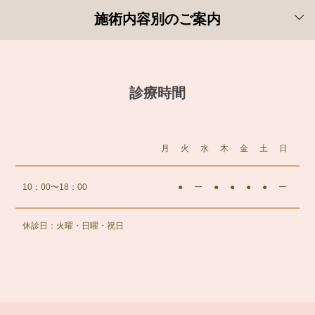
施術内容別のご案内
診療時間
月
火
水
木
金
土
日
10：00〜18：00
●
ー
●
●
●
●
ー
休診日：火曜・日曜・祝日